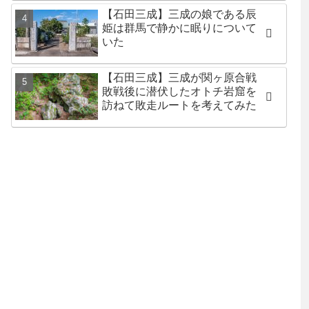
【石田三成】三成の娘である辰
姫は群馬で静かに眠りについて
いた
【石田三成】三成が関ヶ原合戦
敗戦後に潜伏したオトチ岩窟を
訪ねて敗走ルートを考えてみた