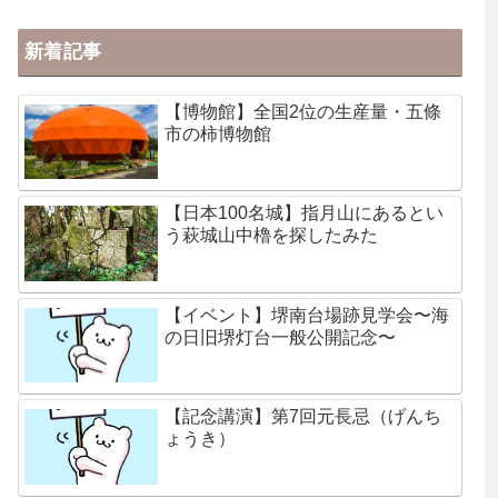
新着記事
【博物館】全国2位の生産量・五條
市の柿博物館
【日本100名城】指月山にあるとい
う萩城山中櫓を探したみた
【イベント】堺南台場跡見学会〜海
の日旧堺灯台一般公開記念〜
【記念講演】第7回元長忌（げんち
ょうき）