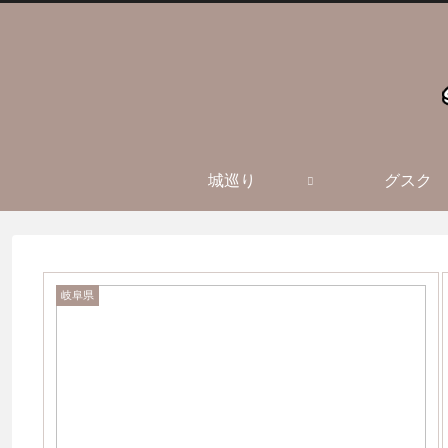
城巡り
グスク
岐阜県