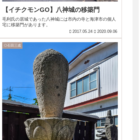
【イチクモンGO】八神城の移築門
毛利氏の居城であった八神城には市内の寺と海津市の個人
宅に移築門があります。
2017.05.24
2020.09.06
◎石田三成