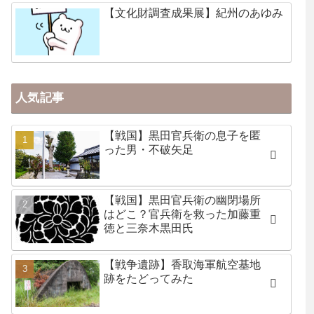
【文化財調査成果展】紀州のあゆみ
人気記事
【戦国】黒田官兵衛の息子を匿
った男・不破矢足
【戦国】黒田官兵衛の幽閉場所
はどこ？官兵衛を救った加藤重
徳と三奈木黒田氏
【戦争遺跡】香取海軍航空基地
跡をたどってみた